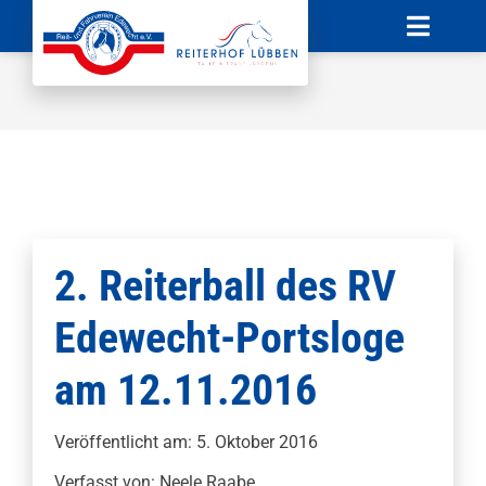
Zum
Toggle
Inhalt
Naviga
springen
Startseite
News
Verein
Unterricht
2. Reiterball des RV
Edewecht-Portsloge
Boxenvermietung
am 12.11.2016
Sponsoren
Veröffentlicht am: 5. Oktober 2016
Kontakt
Verfasst von: Neele Raabe