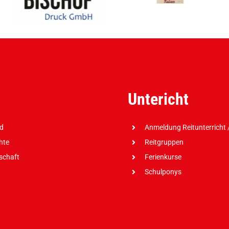
Untericht
nd
Anmeldung Reitunterricht /
hte
Reitgruppen
dschaft
Ferienkurse
Schulponys