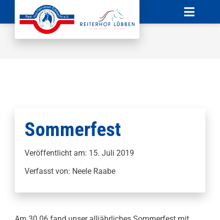
Zum
Toggle
Inhalt
Naviga
springen
Startseite
News
Verein
Unterricht
Sommerfest
Boxenvermietung
Veröffentlicht am: 15. Juli 2019
Verfasst von: Neele Raabe
Sponsoren
Kontakt
Am 30.06 fand unser alljährliches Sommerfest mit