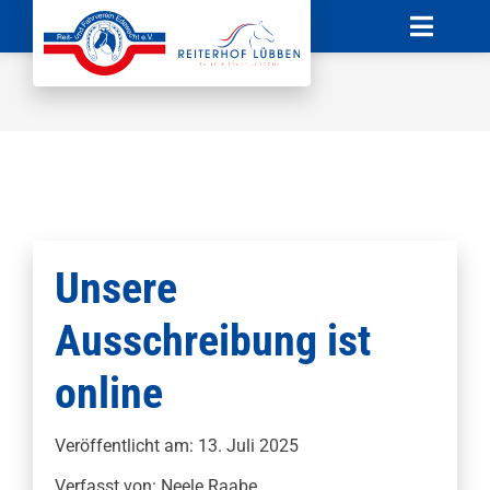
Zum
Toggle
Inhalt
Naviga
springen
Startseite
News
Verein
Unterricht
Unsere
Ausschreibung ist
Boxenvermietung
online
Sponsoren
Veröffentlicht am: 13. Juli 2025
Kontakt
Verfasst von: Neele Raabe