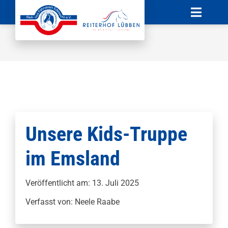
Zum
Toggle
Inhalt
Naviga
springen
Startseite
News
Verein
Unterricht
Unsere Kids-Truppe
im Emsland
Boxenvermietung
Sponsoren
Veröffentlicht am: 13. Juli 2025
Verfasst von: Neele Raabe
Kontakt