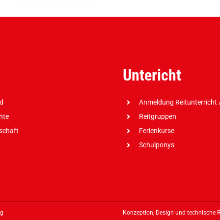
Untericht
nd
Anmeldung Reitunterricht /
hte
Reitgruppen
dschaft
Ferienkurse
Schulponys
ng
Konzeption, Design und technische 